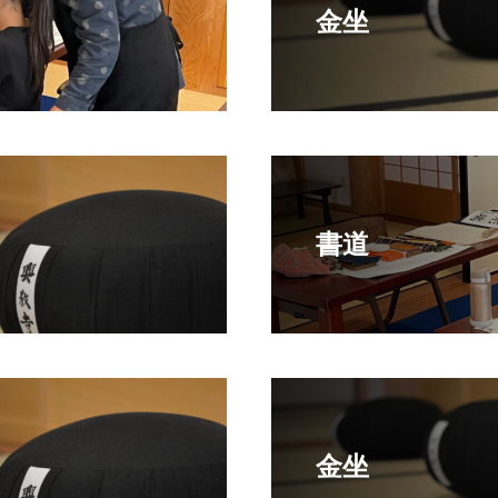
金坐
書道
金坐