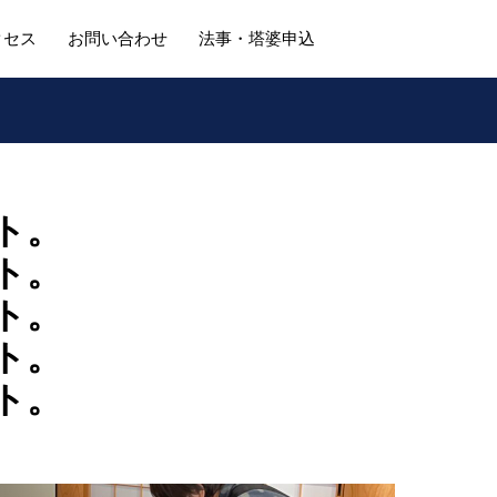
クセス
お問い合わせ
法事・塔婆申込
ト。
ト。
ト。
ト。
ト。