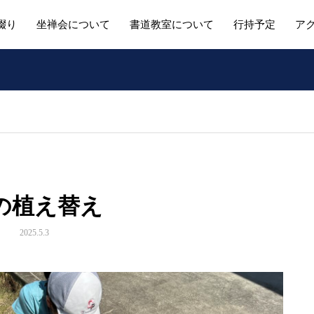
綴り
坐禅会について
書道教室について
行持予定
ア
の植え替え
2025.5.3